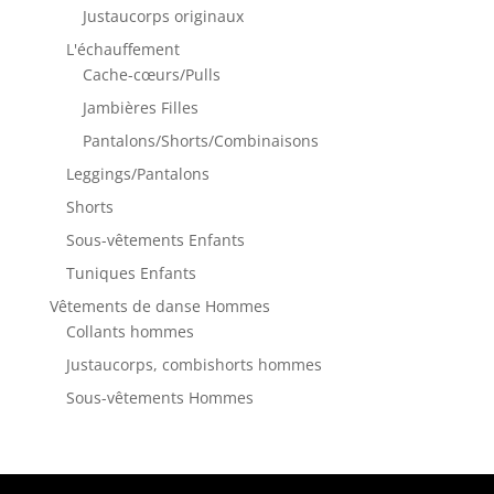
Justaucorps originaux
L'échauffement
Cache-cœurs/Pulls
Jambières Filles
Pantalons/Shorts/Combinaisons
Leggings/Pantalons
Shorts
Sous-vêtements Enfants
Tuniques Enfants
Vêtements de danse Hommes
Collants hommes
Justaucorps, combishorts hommes
Sous-vêtements Hommes