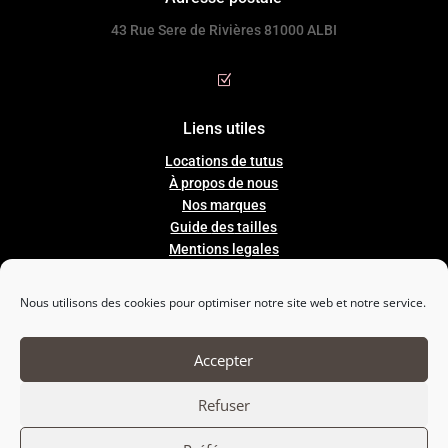
43 Rue Sere de Rivières 81000 ALBI
Z
Liens utiles
Locations de tutus
À propos de nous
Nos marques
Guide
des
tailles
Mentions legales
Conditions Générales de Ventes
Nous utilisons des cookies pour optimiser notre site web et notre service.

Accepter
Nous suivre
Refuser