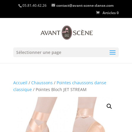
05.81.40.42.26
contact@avant-scene-danse.com
Articles 0
Sélectionner une page
Accueil
/
Chaussons
/
Pointes chaussons danse
classique
/ Pointes Bloch JET STREAM