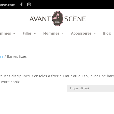
anse.com
emmes
Filles
Hommes
Accessoires
Blog
se
/ Barres fixes
reuses disciplines. Consoles à fixer au mur ou au sol, avec une bar
 votre choix.