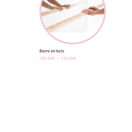
Barre en bois
Plage
100.00
€
–
125.00
€
de
prix :
100.00€
à
125.00€