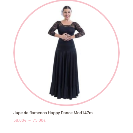
Jupe de flamenco Happy Dance Mod147m
Plage
58.00
€
–
75.00
€
de