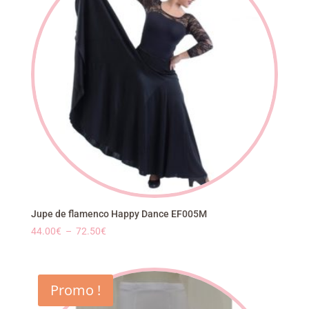
Jupe de flamenco Happy Dance EF005M
Plage
44.00
€
–
72.50
€
de
prix :
44.00€
Promo !
à