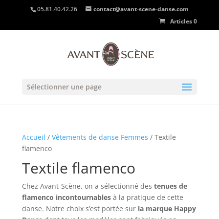
05.81.40.42.26
contact@avant-scene-danse.com
Articles 0
Sélectionner une page
Accueil
/
Vêtements de danse Femmes
/ Textile
flamenco
Textile flamenco
Chez Avant-Scène, on a sélectionné des
tenues de
flamenco incontournables
à la pratique de cette
danse. Notre choix s’est portée sur
la marque Happy