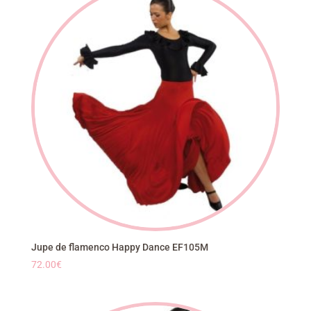
52.80€.
29.04€.
Jupe de flamenco Happy Dance EF105M
72.00
€