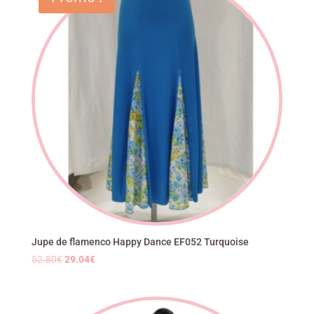
58.50€.
43.88€.
Jupe de flamenco Happy Dance EF052 Turquoise
Le
Le
52.80
€
29.04
€
prix
prix
initial
actuel
était :
est :