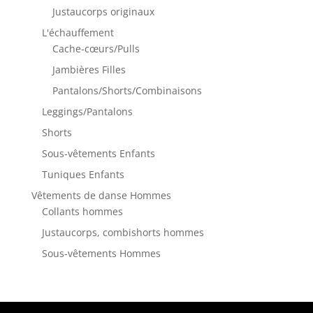
Justaucorps originaux
L'échauffement
Cache-cœurs/Pulls
Jambières Filles
Pantalons/Shorts/Combinaisons
Leggings/Pantalons
Shorts
Sous-vêtements Enfants
Tuniques Enfants
Vêtements de danse Hommes
Collants hommes
Justaucorps, combishorts hommes
Sous-vêtements Hommes