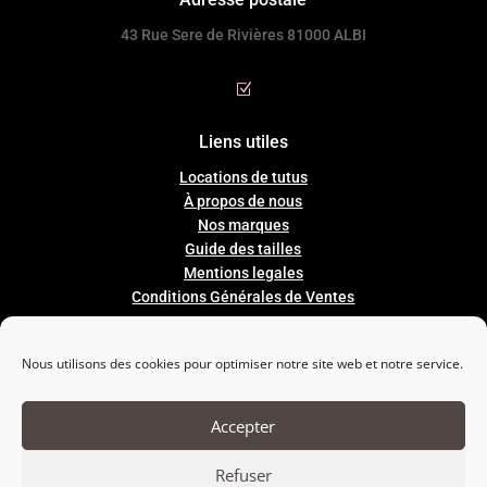
43 Rue Sere de Rivières 81000 ALBI
Z
Liens utiles
Locations de tutus
À propos de nous
Nos marques
Guide
des
tailles
Mentions legales
Conditions Générales de Ventes
Nous utilisons des cookies pour optimiser notre site web et notre service.

Nous suivre
Accepter
Refuser