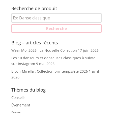
prix :
58.00€
Recherche de produit
à
Recherche
75.00€
pour :
Recherche
Blog – articles récents
Wear Moi 2026 : La Nouvelle Collection
17 juin 2026
Les 10 danseurs et danseuses classiques à suivre
sur Instagram
9 mai 2026
Bloch-Mirella : Collection printemps/été 2026
1 avril
2026
Thèmes du blog
Conseils
Événement
Focus