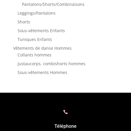
Pantalons/Shorts/Combinaisons
Leggings/Pantalons
Shorts
Sous-vêtements Enfants
Tuniques Enfants
Vêtements de danse Hommes
Collants hommes
Justaucorps, combishorts hommes
Sous-vêtements Hommes

Téléphone