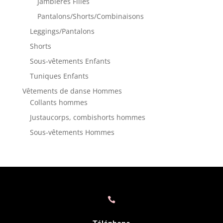
Jambières Filles
Pantalons/Shorts/Combinaisons
Leggings/Pantalons
Shorts
Sous-vêtements Enfants
Tuniques Enfants
Vêtements de danse Hommes
Collants hommes
Justaucorps, combishorts hommes
Sous-vêtements Hommes
