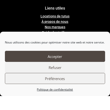
Liens utiles
Locations de tutus
À propos de nous
Nos marques
Guide
des
tailles
Mentions legales
Nous utilisons des cookies pour optimiser notre site web et notre service.
Conditions Générales de Ventes
Accepter

Refuser
Nous suivre
Préférences
Politique de confidentialité