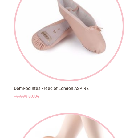
Demi-pointes Freed of London ASPIRE
Le
Le
19.00
€
8.00
€
prix
prix
initial
actuel
était :
est :
19.00€.
8.00€.