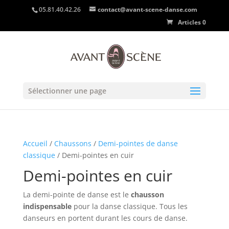
05.81.40.42.26
contact@avant-scene-danse.com
Articles 0
Sélectionner une page
Accueil
/
Chaussons
/
Demi-pointes de danse
classique
/ Demi-pointes en cuir
Demi-pointes en cuir
La demi-pointe de danse est le
chausson
indispensable
pour la danse classique. Tous les
danseurs en portent durant les cours de danse.