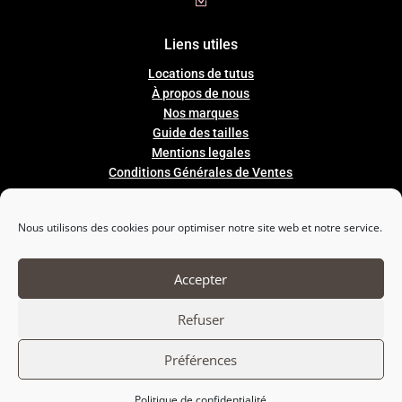
Z
Liens utiles
Locations de tutus
À propos de nous
Nos marques
Guide
des
tailles
Mentions legales
Conditions Générales de Ventes
Nous utilisons des cookies pour optimiser notre site web et notre service.

Nous suivre
Accepter
Refuser
Préférences
Politique de confidentialité