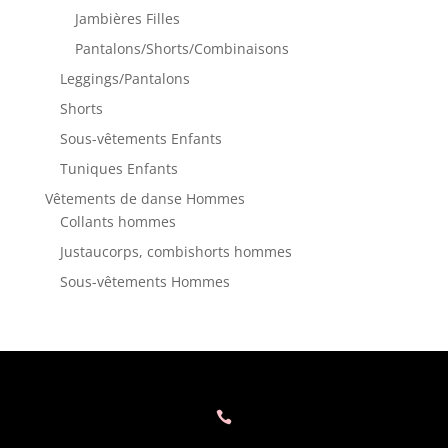
Jambières Filles
Pantalons/Shorts/Combinaisons
Leggings/Pantalons
Shorts
Sous-vêtements Enfants
Tuniques Enfants
Vêtements de danse Hommes
Collants hommes
Justaucorps, combishorts hommes
Sous-vêtements Hommes
