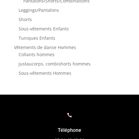
Pantalons/Shorts/Combinaisons
Leggings/Pantalons
Shorts
Sous-vêtements Enfants
Tuniques Enfants
Vêtements de danse Hommes
Collants hommes
Justaucorps, combishorts hommes
Sous-vêtements Hommes

Téléphone