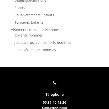
Leggings/Pantalons
Shorts
Sous-vêtements Enfants
Tuniques Enfants
Vêtements de danse Hommes
Collants hommes
Justaucorps, combishorts hommes
Sous-vêtements Hommes

Téléphone
05.81.40.42.26
Contactez-nous