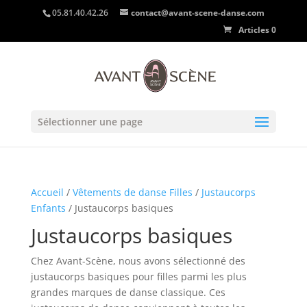
05.81.40.42.26
contact@avant-scene-danse.com
Articles 0
Sélectionner une page
Accueil
/
Vêtements de danse Filles
/
Justaucorps
Enfants
/ Justaucorps basiques
Justaucorps basiques
Chez Avant-Scène, nous avons sélectionné des
justaucorps basiques pour filles parmi les plus
grandes marques de danse classique. Ces