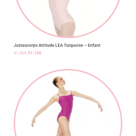
Justaucorps Attitude LEA Turquoise – Enfant
Le
Le
41.50
€
31.13
€
prix
prix
initial
actuel
était :
est :
41.50€.
31.13€.