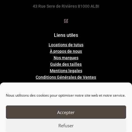
43 Rue Sere de Rivières 81000 ALBI
Z
Liens utiles
Locations de tutus
À propos de nous
Nos marques
Guide
des
tailles
Mentions legales
Conditions Générales de Ventes
Nous utilisons des cookies pour optimiser notre site web et notre service.

Nous suivre
Accepter
Refuser