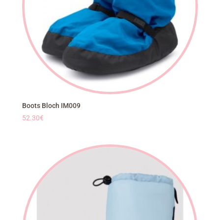
Boots Bloch IM009
52.30
€