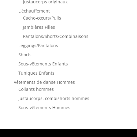
Justaucorps originaux
L'échauffement
Cache-cœurs/Pulls
Jambières Filles
Pantalons/Shorts/Combinaisons
Leggings/Pantalons
Shorts
Sous-vêtements Enfants
Tuniques Enfants
Vêtements de danse Hommes
Collants hommes
Justaucorps, combishorts hommes
Sous-vêtements Hommes