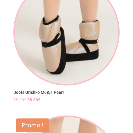
Boots Grishko M68/1 Pearl
Le
Le
78.00
€
58.50
€
prix
prix
initial
actuel
était :
est :
Promo !
78.00€.
58.50€.