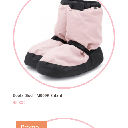
Boots Bloch IM009K Enfant
45.80
€
Promo !