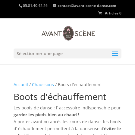
05.81.40.42.26
contact@avant-scene-danse.com
Articles 0
Sélectionner une page
Accueil
/
Chaussons
/ Boots d'échauffement
Boots d'échauffement
Les boots de danse : l’ accessoire indispensable pour
garder les pieds bien au chaud !
A porter avant ou après les cours de danse, les boots
d’ échauffement permettent à la danseuse d’
éviter le