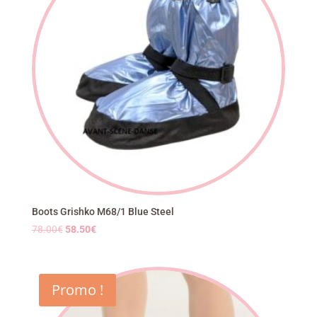
Boots Grishko M68/1 Blue Steel
Le
Le
78.00
€
58.50
€
prix
prix
initial
actuel
était :
est :
Promo !
78.00€.
58.50€.