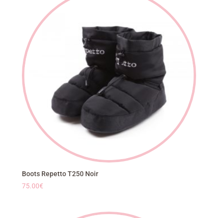
42.00€.
28.08€.
Boots Repetto T250 Noir
75.00
€