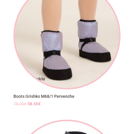
Boots Grishko M68/1 Pervenche
Le
Le
78.00
€
58.50
€
prix
prix
initial
actuel
était :
est :
78.00€.
58.50€.