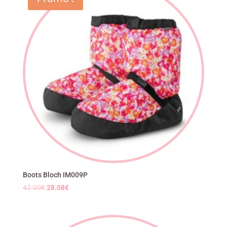
Boots Bloch IM009P
Le
Le
42.00
€
28.08
€
prix
prix
initial
actuel
était :
est :