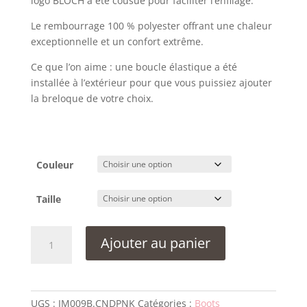
logo BLOCH a été cousue pour faciliter l’enfilage.
Le rembourrage 100 % polyester offrant une chaleur
exceptionnelle et un confort extrême.
Ce que l’on aime : une boucle élastique a été
installée à l’extérieur pour que vous puissiez ajouter
la breloque de votre choix.
Couleur
Taille
quantité
Ajouter au panier
de
Boots
d'échauffement
Bloch
UGS :
IM009B.CNDPNK
Catégories :
Boots