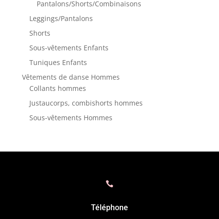
Pantalons/Shorts/Combinaisons
Leggings/Pantalons
Shorts
Sous-vêtements Enfants
Tuniques Enfants
Vêtements de danse Hommes
Collants hommes
Justaucorps, combishorts hommes
Sous-vêtements Hommes

Téléphone