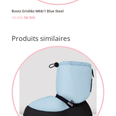
Boots Grishko M68/1 Blue Steel
Le
Le
78.00
€
58.50
€
prix
prix
initial
actuel
était :
est :
Produits similaires
78.00€.
58.50€.