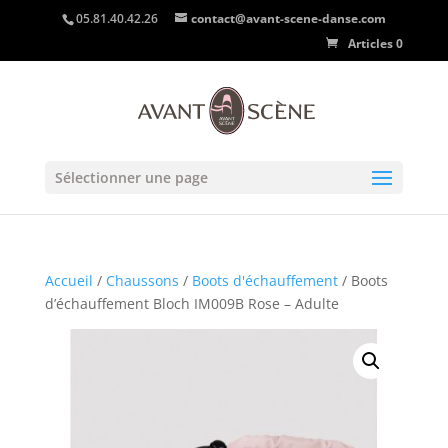
05.81.40.42.26
contact@avant-scene-danse.com
Articles 0
Sélectionner une page
Accueil
/
Chaussons
/
Boots d'échauffement
/ Boots
d’échauffement Bloch IM009B Rose – Adulte