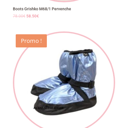
Boots Grishko M68/1 Pervenche
Le
Le
78.00
€
58.50
€
prix
prix
initial
actuel
était :
est :
Promo !
78.00€.
58.50€.