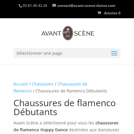
05.81.40.42.26
contact@avant-scene-danse.com
Articles 0
Sélectionner une page
Accueil
/
Chaussons
/
Chaussures de
flamenco
/ Chaussures de flamenco Débutants
Chaussures de flamenco
Débutants
Avant-Scène a sélectionné pour vous les
chaussures
de flamenco Happy Dance
destinées aux danseuses