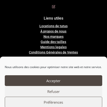
Z
Liens utiles
Locations de tutus
À propos de nous
Nos marques
Guide
des
tailles
Mentions legales
Conditions Générales de Ventes
Nous utilisons des cookies pour optimiser notre site web et notre service.

Nous suivre
Accepter
Refuser
Préférences