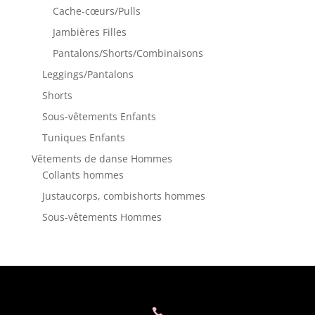
Cache-cœurs/Pulls
Jambières Filles
Pantalons/Shorts/Combinaisons
Leggings/Pantalons
Shorts
Sous-vêtements Enfants
Tuniques Enfants
Vêtements de danse Hommes
Collants hommes
Justaucorps, combishorts hommes
Sous-vêtements Hommes
