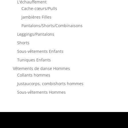
L'échauffement
Cache-cœurs/Pulls
Jambières Filles
Pantalons/Shorts/Combinaisons
Leggings/Pantalons
Shorts
Sous-vêtements Enfants
Tuniques Enfants
Vêtements de danse Hommes
Collants hommes
Justaucorps, combishorts hommes
Sous-vêtements Hommes