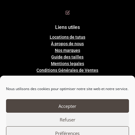
Z
Liens utiles
Locations de tutus
À propos de nous
Nos marques
Guide
des
tailles
Mentions legales
Conditions Générales de Ventes
Nous utilisons des cookies pour optimiser notre site web et notre service.

Nous suivre
Accepter
Refuser
Préférences