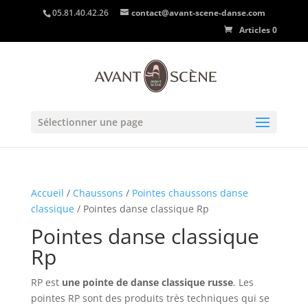
05.81.40.42.26
contact@avant-scene-danse.com
Articles 0
Sélectionner une page
Accueil
/
Chaussons
/
Pointes chaussons danse
classique
/ Pointes danse classique Rp
Pointes danse classique
Rp
RP est
une pointe de danse classique russe
. Les
pointes RP sont des produits très techniques qui se