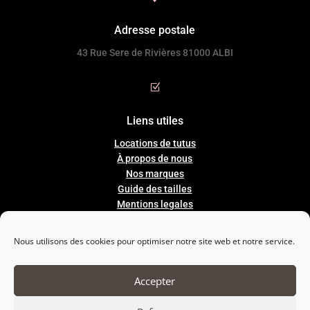
Adresse postale
43 Rue Sere de Rivières 81000 ALBI
Z
Liens utiles
Locations de tutus
À propos de nous
Nos marques
Guide
des
tailles
Mentions legales
Conditions Générales de Ventes
Nous utilisons des cookies pour optimiser notre site web et notre service.

Accepter
Nous suivre