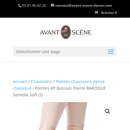
05.81.40.42.26
contact@avant-scene-danse.com
Articles 0
Sélectionner une page
Accueil
/
Chaussons
/
Pointes chaussons danse
classique
/ Pointes RP Russian Pointe BAROQUE
Semelle Soft (S)