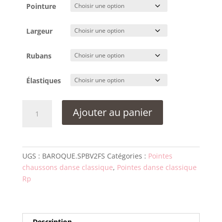
Pointure
Largeur
Rubans
Élastiques
quantité
Ajouter au panier
de
Pointes
RP
Russian
UGS :
BAROQUE.SPBV2FS
Catégories :
Pointes
Pointe
chaussons danse classique
,
Pointes danse classique
BAROQUE
Rp
Semelle
Soft
(S)
Description