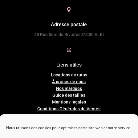

Adresse postale
43 Rue Sere de Rivières 81000 ALBI
Z
Liens utiles
Locations de tutus
À propos de nous
Nos marques
Guide
des
tailles
Mentions legales
Conditions Générales de Ventes
Nous utilisons des cookies pour optimiser notre site web et notre service.
