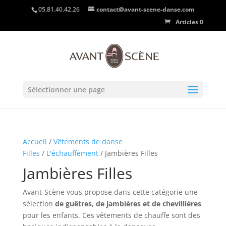
05.81.40.42.26
contact@avant-scene-danse.com
Articles 0
Sélectionner une page
Accueil
/
Vêtements de danse
Filles
/
L'échauffement
/ Jambières Filles
Jambières Filles
Avant-Scène vous propose dans cette catégorie une
sélection
de guêtres, de jambières et de chevillières
pour les enfants. Ces vêtements de chauffe sont des