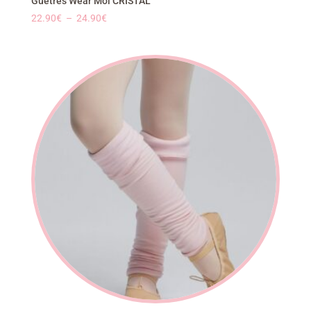
Guêtres Wear Moi CRISTAL
Plage
22.90
€
–
24.90
€
de
prix :
22.90€
à
24.90€