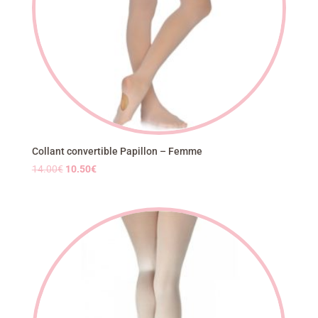
Collant convertible Papillon – Femme
Le
Le
14.00
€
10.50
€
prix
prix
initial
actuel
était :
est :
14.00€.
10.50€.