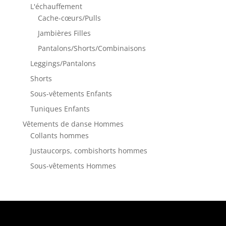
L'échauffement
Cache-cœurs/Pulls
Jambières Filles
Pantalons/Shorts/Combinaisons
Leggings/Pantalons
Shorts
Sous-vêtements Enfants
Tuniques Enfants
Vêtements de danse Hommes
Collants hommes
Justaucorps, combishorts hommes
Sous-vêtements Hommes