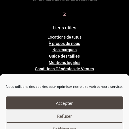
Z
Liens utiles
Locations de tutus
À propos de nous
Nos marques
Guide
des
tailles
Mentions legales
Conditions Générales de Ventes
Nous utilisons des cookies pour optimiser notre site web et notre service.

Nous suivre
Accepter
Refuser
Préférences