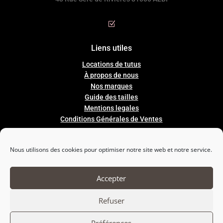
Z
Liens utiles
Locations de tutus
À propos de nous
Nos marques
Guide
des
tailles
Mentions legales
Conditions Générales de Ventes
Nous utilisons des cookies pour optimiser notre site web et notre service.

Nous suivre
Accepter
Refuser
Préférences