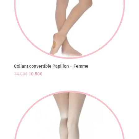
Collant convertible Papillon – Femme
Le
Le
14.00
€
10.50
€
prix
prix
initial
actuel
était :
est :
14.00€.
10.50€.