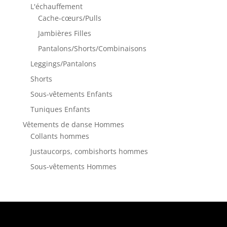
L'échauffement
Cache-cœurs/Pulls
Jambières Filles
Pantalons/Shorts/Combinaisons
Leggings/Pantalons
Shorts
Sous-vêtements Enfants
Tuniques Enfants
Vêtements de danse Hommes
Collants hommes
Justaucorps, combishorts hommes
Sous-vêtements Hommes