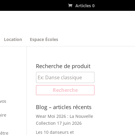
Articles 0
Location
Espace Écoles
Recherche de produit
Recherche
pour :
Recherche
vos
Blog – articles récents
aire
Wear Moi 2026 : La Nouvelle
Collection
17 juin 2026
Les 10 danseurs et
 être