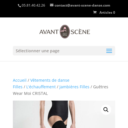
05.81.40.42.26
contact@avant-scene-danse.com
Articles 0
Sélectionner une page
Accueil
/
Vêtements de danse
Filles
/
L'échauffement
/
Jambières Filles
/ Guêtres
Wear Moi CRISTAL