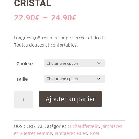
CRISTAL
Plage
22.90
€
–
24.90
€
de
prix :
Longues guêtres à la coupe serrée et droite.
22.90€
Toutes douces et confortables.
à
Couleur
24.90€
Taille
quantité
Ajouter au panier
de
Guêtres
Wear
Moi
UGS :
CRISTAL
Catégories :
Échauffement
,
Jambières
CRISTAL
et Guêtres Femme
,
Jambières Filles
,
Noël