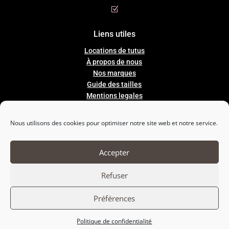
Z
Liens utiles
Locations de tutus
À propos de nous
Nos marques
Guide
des
tailles
Mentions legales
Conditions Générales de Ventes
Nous utilisons des cookies pour optimiser notre site web et notre service.

Accepter
Nous suivre
Refuser
Préférences
Politique de confidentialité