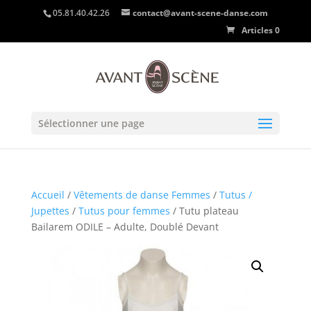
05.81.40.42.26
contact@avant-scene-danse.com
Articles 0
Sélectionner une page
Accueil
/
Vêtements de danse Femmes
/
Tutus /
Jupettes
/
Tutus pour femmes
/ Tutu plateau
Bailarem ODILE – Adulte, Doublé Devant