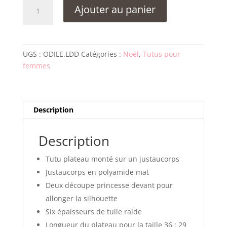
quantité
Ajouter au panier
de
Tutu
plateau
Bailarem
UGS :
ODILE.LDD
Catégories :
Noël
,
Tutus pour
ODILE
femmes
-
Adulte,
Doublé
Devant
Description
Description
Tutu plateau monté sur un justaucorps
Justaucorps en polyamide mat
Deux découpe princesse devant pour
allonger la silhouette
Six épaisseurs de tulle raide
Longueur du plateau pour la taille 36 : 29