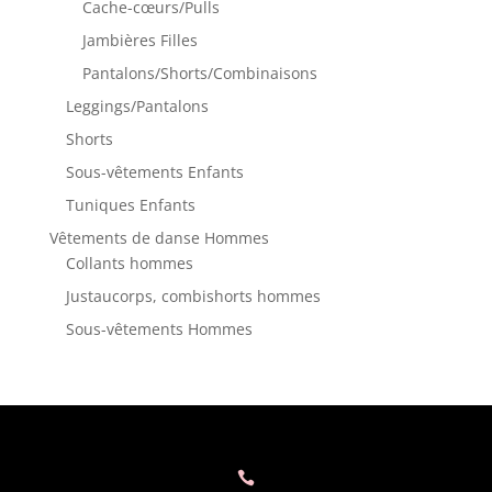
Cache-cœurs/Pulls
Jambières Filles
Pantalons/Shorts/Combinaisons
Leggings/Pantalons
Shorts
Sous-vêtements Enfants
Tuniques Enfants
Vêtements de danse Hommes
Collants hommes
Justaucorps, combishorts hommes
Sous-vêtements Hommes
