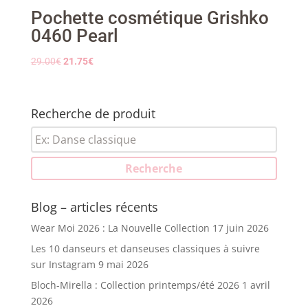
Pochette cosmétique Grishko
0460 Pearl
Le
Le
29.00
€
21.75
€
prix
prix
initial
actuel
était :
est :
Recherche de produit
29.00€.
21.75€.
Recherche
pour :
Recherche
Blog – articles récents
Wear Moi 2026 : La Nouvelle Collection
17 juin 2026
Les 10 danseurs et danseuses classiques à suivre
sur Instagram
9 mai 2026
Bloch-Mirella : Collection printemps/été 2026
1 avril
2026