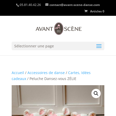
05.81.40.42.26
contact@avant-scene-danse.com
Articles 0
Sélectionner une page
Accueil
/
Accessoires de danse
/
Cartes, Idées
cadeaux
/ Peluche Dansez-vous ZÉLIE