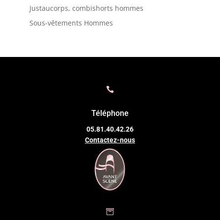
Justaucorps, combishorts hommes
Sous-vêtements Hommes

Téléphone
05.81.40.42.26
Contactez-nous
