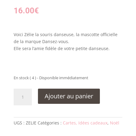
16.00
€
Voici Zélie la souris danseuse, la mascotte officielle
de la marque Dansez-vous.
Elle sera l’amie fidèle de votre petite danseuse.
En stock ( 4 ) - Disponible immédiatement
quantité
Ajouter au panier
de
Peluche
Dansez-
vous
UGS :
ZELIE
Catégories :
Cartes, Idées cadeaux
,
Noël
ZÉLIE