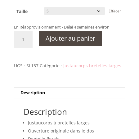
Taille
Effacer
En Réapprovisionnement - Délai 4 semaines environ
quantité
Ajouter au panier
de
Justaucorps
So
Dança
UGS :
SL137
Catégorie :
Justaucorps bretelles larges
SL137
-
Femme
Description
Description
Justaucorps à bretelles larges
Ouverture originale dans le dos
Dentelle florale