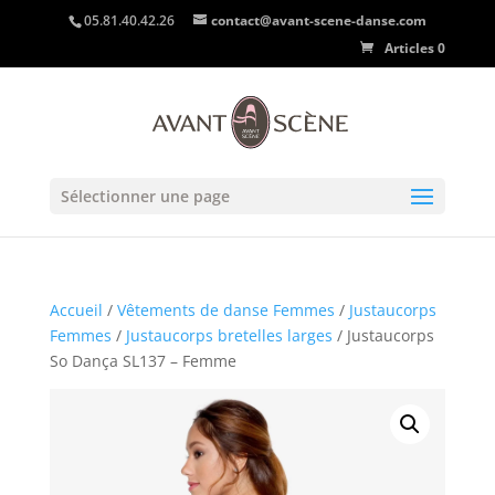
05.81.40.42.26
contact@avant-scene-danse.com
Articles 0
Sélectionner une page
Accueil
/
Vêtements de danse Femmes
/
Justaucorps
Femmes
/
Justaucorps bretelles larges
/ Justaucorps
So Dança SL137 – Femme