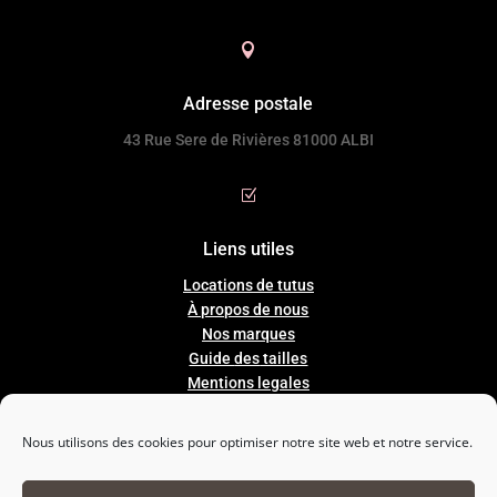

Adresse postale
43 Rue Sere de Rivières 81000 ALBI
Z
Liens utiles
Locations de tutus
À propos de nous
Nos marques
Guide
des
tailles
Mentions legales
Conditions Générales de Ventes
Nous utilisons des cookies pour optimiser notre site web et notre service.
