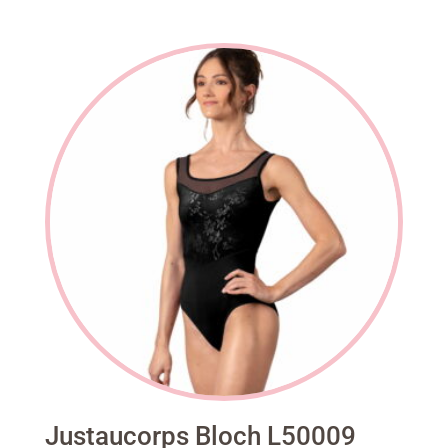
prix
prix
initial
actuel
était :
est :
38.00€.
28.50€.
Justaucorps Bloch L50009