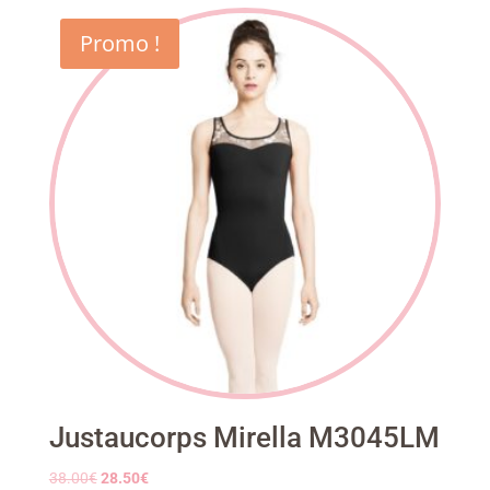
Promo !
Justaucorps Mirella M3045LM
Le
Le
38.00
€
28.50
€