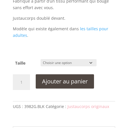
Fabriqué à partir d’un tissu performant qui bouge
sans effort avec vous.
Justaucorps doublé devant.
Modèle qui existe également dans
les tailles pour
adultes
.
Taille
quantité
Ajouter au panier
de
Justaucorps
Harmony
3982
UGS :
3982G.BLK
Catégorie :
Justaucorps originaux
Noir
-
Fille