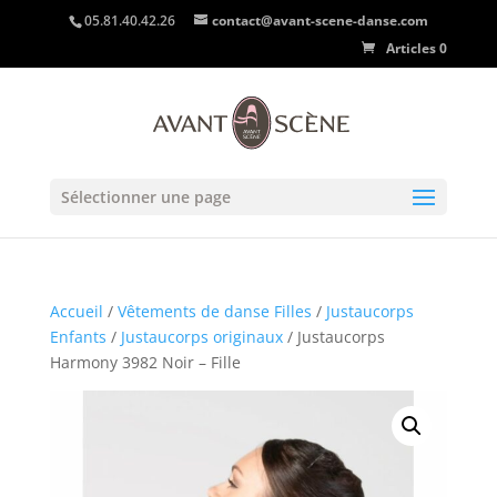
05.81.40.42.26
contact@avant-scene-danse.com
Articles 0
Sélectionner une page
Accueil
/
Vêtements de danse Filles
/
Justaucorps
Enfants
/
Justaucorps originaux
/ Justaucorps
Harmony 3982 Noir – Fille