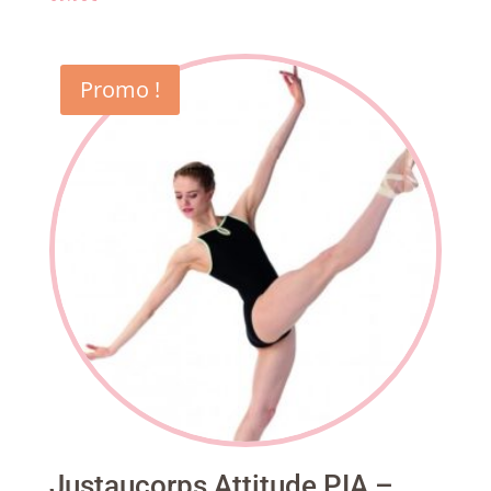
Promo !
Justaucorps Attitude PIA –