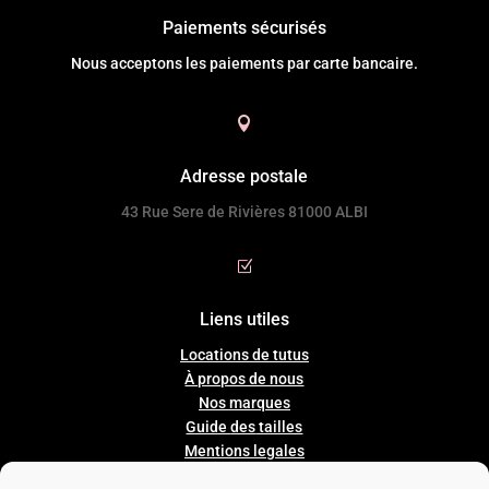
Paiements sécurisés
Nous acceptons les paiements par carte bancaire.

Adresse postale
43 Rue Sere de Rivières 81000 ALBI
Z
Liens utiles
Locations de tutus
À propos de nous
Nos marques
Guide
des
tailles
Mentions legales
Conditions Générales de Ventes