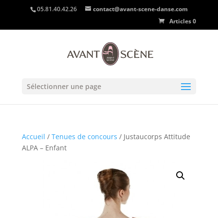
05.81.40.42.26
contact@avant-scene-danse.com
Articles 0
Sélectionner une page
Accueil
/
Tenues de concours
/ Justaucorps Attitude
ALPA – Enfant