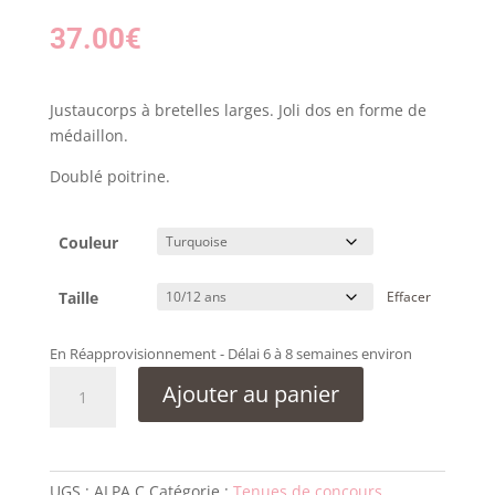
37.00
€
Justaucorps à bretelles larges. Joli dos en forme de
médaillon.
Doublé poitrine.
Couleur
Taille
Effacer
En Réapprovisionnement - Délai 6 à 8 semaines environ
quantité
Ajouter au panier
de
Justaucorps
Attitude
ALPA
UGS :
ALPA.C
Catégorie :
Tenues de concours