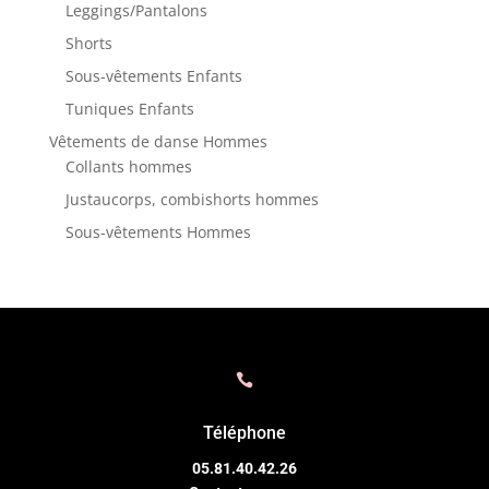
Leggings/Pantalons
Shorts
Sous-vêtements Enfants
Tuniques Enfants
Vêtements de danse Hommes
Collants hommes
Justaucorps, combishorts hommes
Sous-vêtements Hommes

Téléphone
05.81.40.42.26