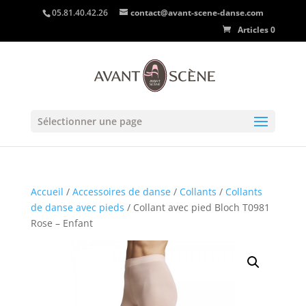
05.81.40.42.26
contact@avant-scene-danse.com
Articles 0
Sélectionner une page
Accueil
/
Accessoires de danse
/
Collants
/
Collants
de danse avec pieds
/ Collant avec pied Bloch T0981
Rose – Enfant