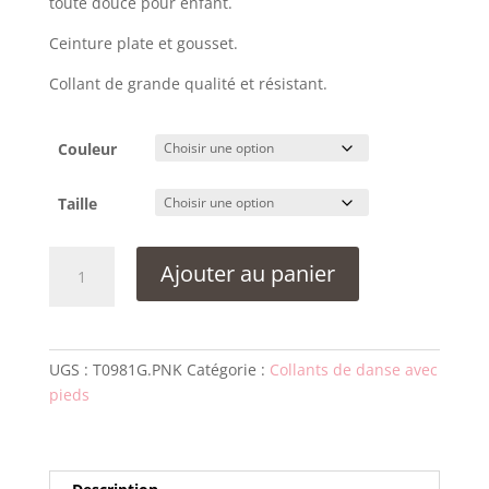
toute douce pour enfant.
Ceinture plate et gousset.
Collant de grande qualité et résistant.
Couleur
Taille
quantité
Ajouter au panier
de
Collant
avec
pied
UGS :
T0981G.PNK
Catégorie :
Collants de danse avec
Bloch
pieds
T0981
Rose
-
Enfant