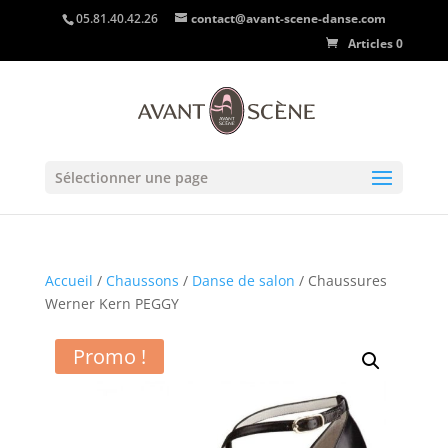
05.81.40.42.26
contact@avant-scene-danse.com
Articles 0
Sélectionner une page
Accueil
/
Chaussons
/
Danse de salon
/ Chaussures
Werner Kern PEGGY
Promo !