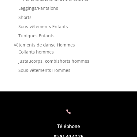
Leggings/Pantalons
Shorts
Sous-vêtements Enfants
Tuniques Enfants
Vêtements de danse Hommes
Collants hommes
Justaucorps, combishorts hommes
Sous-vêtements Hommes

Téléphone
05.81.40.42.26