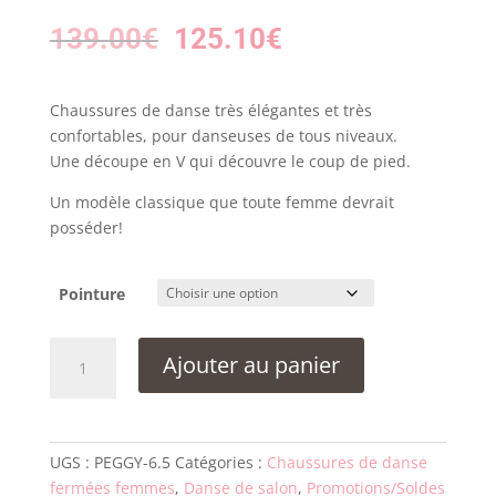
Le
Le
139.00
€
125.10
€
prix
prix
initial
actuel
Chaussures de danse très élégantes et très
était :
est :
confortables, pour danseuses de tous niveaux.
Une découpe en V qui découvre le coup de pied.
139.00€.
125.10€.
Un modèle classique que toute femme devrait
posséder!
Pointure
quantité
Ajouter au panier
de
Chaussures
Werner
Kern
UGS :
PEGGY-6.5
Catégories :
Chaussures de danse
PEGGY
fermées femmes
,
Danse de salon
,
Promotions/Soldes