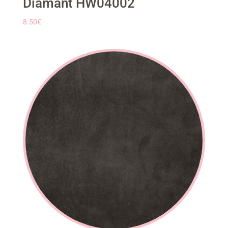
Diamant HW04002
8.50
€