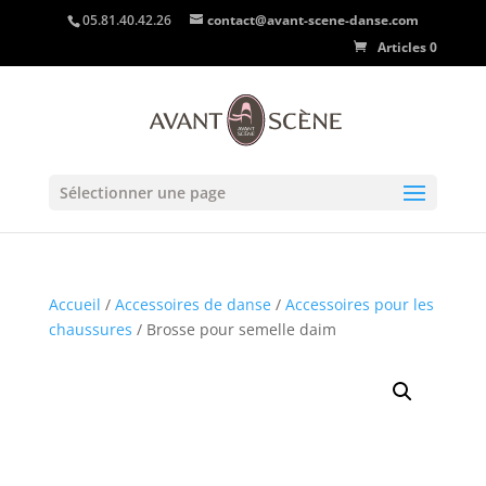
05.81.40.42.26
contact@avant-scene-danse.com
Articles 0
Sélectionner une page
Accueil
/
Accessoires de danse
/
Accessoires pour les
chaussures
/ Brosse pour semelle daim