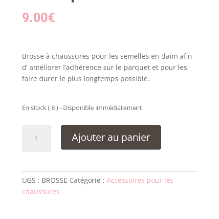
9.00
€
Brosse à chaussures pour les semelles en daim afin
d’ améliorer l’adhérence sur le parquet et pour les
faire durer le plus longtemps possible.
En stock ( 8 ) - Disponible immédiatement
quantité
Ajouter au panier
de
Brosse
pour
semelle
UGS :
BROSSE
Catégorie :
Accessoires pour les
daim
chaussures