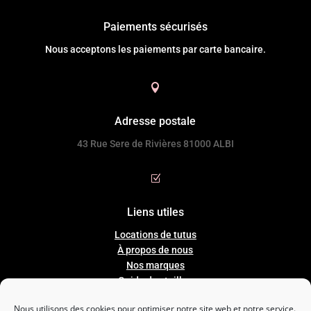
Paiements sécurisés
Nous acceptons les paiements par carte bancaire.

Adresse postale
43 Rue Sere de Rivières 81000 ALBI
Z
Liens utiles
Locations de tutus
À propos de nous
Nos marques
Guide
des
tailles
Mentions legales
Nous utilisons des cookies pour optimiser notre site web et notre service.