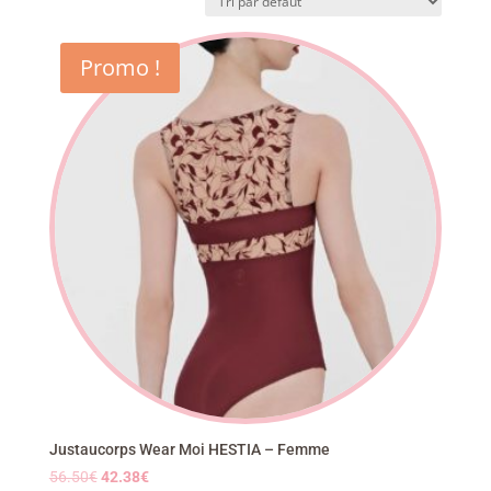
Promo !
Justaucorps Wear Moi HESTIA – Femme
Le
Le
56.50
€
42.38
€