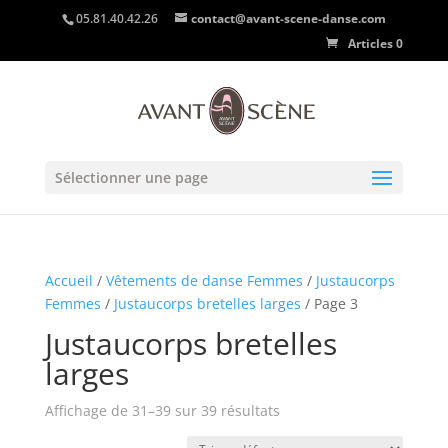
05.81.40.42.26
contact@avant-scene-danse.com
Articles 0
Sélectionner une page
Accueil
/
Vêtements de danse Femmes
/
Justaucorps
Femmes
/
Justaucorps bretelles larges
/ Page 3
Justaucorps bretelles
larges
Affichage de 31–39 sur 39 résultats