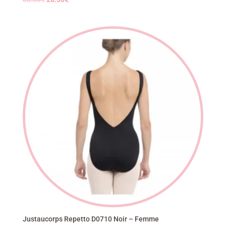
prix
prix
initial
actuel
était :
est :
38.00€.
28.50€.
Justaucorps Repetto D0710 Noir – Femme