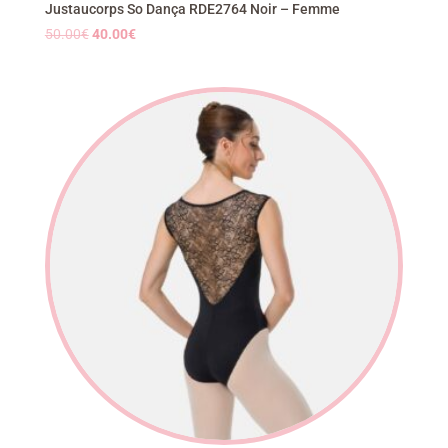
Justaucorps So Dança RDE2764 Noir – Femme
Le
Le
50.00
€
40.00
€
prix
prix
initial
actuel
était :
est :
50.00€.
40.00€.