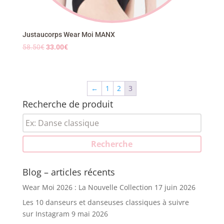
Justaucorps Wear Moi MANX
Le
Le
58.50
€
33.00
€
prix
prix
initial
actuel
était :
est :
←
1
2
3
58.50€.
33.00€.
Recherche de produit
Recherche
pour :
Recherche
Blog – articles récents
Wear Moi 2026 : La Nouvelle Collection
17 juin 2026
Les 10 danseurs et danseuses classiques à suivre
sur Instagram
9 mai 2026