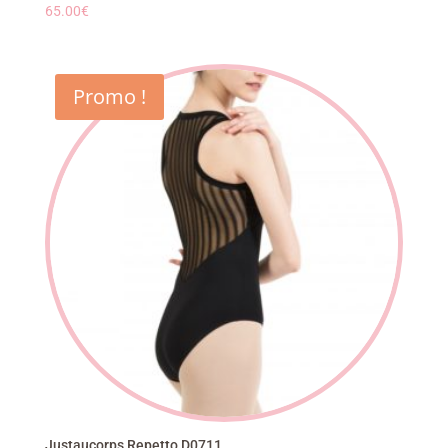
65.00
€
Promo !
Justaucorps Repetto D0711